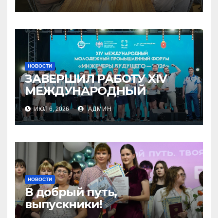
НОВОСТИ
ЗАВЕРШИЛ РАБОТУ XIV
МЕЖДУНАРОДНЫЙ
МОЛОДЁЖНЫЙ
ИЮЛ 6, 2026
АДМИН
ПРОМЫШЛЕННЫЙ ФОРУМ
«ИНЖЕНЕРЫ БУДУЩЕГО –
2026»
НОВОСТИ
В добрый путь,
выпускники!