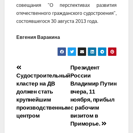
совещания "О перспективах развития
отечественного гражданского судостроения",
состоявшегося 30 августа 2013 года.
Евгения Варакина
Навигация
Президент
Судостроительный
России
по
кластер на ДВ
Владимир Путин
записям
должен стать
вчера, 11
крупнейшим
ноября, прибыл
производственным
с рабочим
центром
визитом в
Приморье.