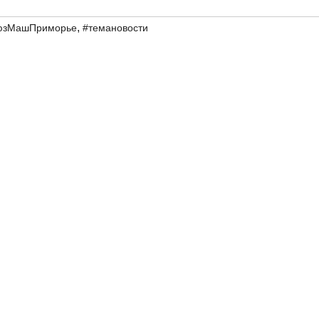
,
юзМашПриморье
#темановости