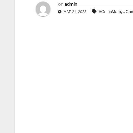
от
admin
,
#СоюзМаш
#Со
МАР 21, 2023