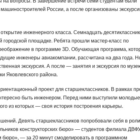
 на вопросы. В завершение встречи семи студентам были
машиностроителей России, а после организованы экскурси
е открытие инженерного класса. Семнадцать десятиклассни
 городской площадке. Ребята прошли мастер-класс по
преображение в программе 3D. Обучающая программа, кото
дущие инженеры авиакомпании, рассчитана на два года. Н
твенная экскурсия. А после — занятия и экскурсия по музе
ки Яковлевского района.
иентационный проект для старшеклассников. В рамках пр
интересно быть инженером. Перед ними выступили молодые
ого из которых — своя история построения карьеры.
решений. Девять старшеклассников попробовали себя в рол
льников конструкторских бюро» — студентов филиала ДВФУ
им бюро», — за 20 минут смоделировать в программном