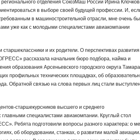
 регионального отделения СоюзМаш России Ирина Клочков
риентироваться в выборе своей будущей профессии. И, есл
требованным в машиностроительной отрасли, мне очень бы
вами уже как с молодыми специалистами авиакомпании
 старшеклассники и их родители. О перспективах развития
ГРЕСС» рассказала начальник бюро подбора, найма и
ения образования Арсеньевского городского округа Тамара
их профильных технических площадках, об образователь
да. Обратной связью на слова первых лиц стали выступле
дентов-старшекурсников высшего и среднего
с главными специалистами авиакомпании. Круглый стол
С». Ребята подготовили вопросы разного характера: о м
иях, об оборудовании, станках, о развитии малой авиации