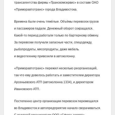
трансагентства фирмы «Транскомсервис» в составе ОАО
«Приморавтотранс» города Владивостока.
Времена были очень тяжёлые. Объёмы перевозок грузов
и пассажиров падали. Денежный оборот сокращался.
Какой-то период работали только по бартерному обмену.
За перевозки получали запасные части, спецодежду,
рыбопродукты, мясопродукты, даже мебель
и видеотехнику привозили в автоколонну.
«Приморавтотранс» пережил несколько реорганизаций,
так что ему довелось работать и заместителем директора
Арсеньевского АТП (автоколонна 1334), и директором
Ивановского АТП.
Постепенно центр организации перевозок перемещался
во Владивосток и автопредприятие начало сворачиваться.
С коллегой организовали ООО «Сфера-сервис»