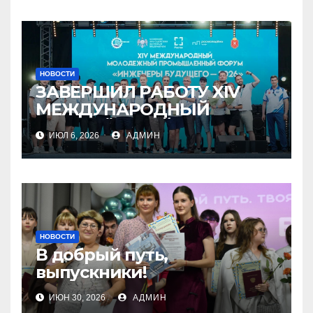
НОВОСТИ
ЗАВЕРШИЛ РАБОТУ XIV
МЕЖДУНАРОДНЫЙ
МОЛОДЁЖНЫЙ
ИЮЛ 6, 2026
АДМИН
ПРОМЫШЛЕННЫЙ ФОРУМ
«ИНЖЕНЕРЫ БУДУЩЕГО –
2026»
НОВОСТИ
В добрый путь,
выпускники!
ИЮН 30, 2026
АДМИН