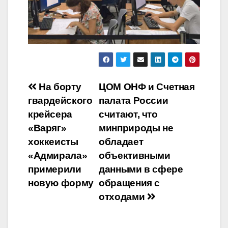
Навигация
На борту
ЦОМ ОНФ и Счетная
гвардейского
палата России
по
крейсера
считают, что
записям
«Варяг»
минприроды не
хоккеисты
обладает
«Адмирала»
объективными
примерили
данными в сфере
новую форму
обращения с
отходами