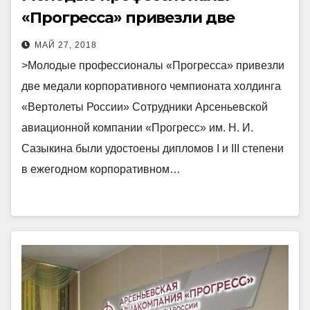
«Прогресса» привезли две
медали корпоративного
МАЙ 27, 2018
чемпионата холдинга
>Молодые профессионалы «Прогресса» привезли
«Вертолеты России»
две медали корпоративного чемпионата холдинга
«Вертолеты России» Сотрудники Арсеньевской
авиационной компании «Прогресс» им. Н. И.
Сазыкина были удостоены дипломов I и III степени
в ежегодном корпоративном…