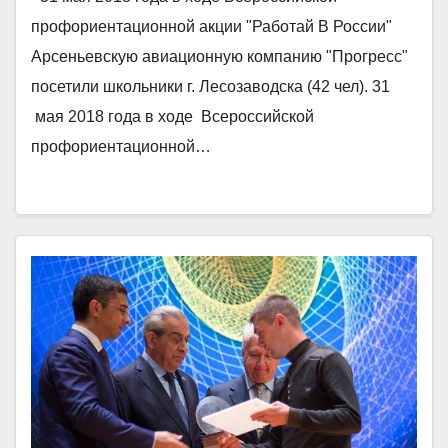
Арсеньевскую авиационную
профориентационной акции "Работай В России"
компанию «Прогресс» посетили
Арсеньевскую авиационную компанию "Прогресс"
школьники г. Лесозаводска (42
посетили школьники г. Лесозаводска (42 чел). 31
чел).
мая 2018 года в ходе Всероссийской
профориентационной…