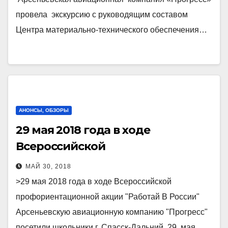
провела экскурсию с руководящим составом
Центра материально-технического обеспечения…
АНОНСЫ, ОБЗОРЫ
29 мая 2018 года в ходе
Всероссийской
профориентационной акции
МАЙ 30, 2018
«Работай В России»
>29 мая 2018 года в ходе Всероссийской
Арсеньевскую авиационную
профориентационной акции "Работай В России"
компанию «Прогресс» посетили
Арсеньевскую авиационную компанию "Прогресс"
школьники г. Спасск-Дальний.
посетили школьники г. Спасск-Дальний. 29 мая