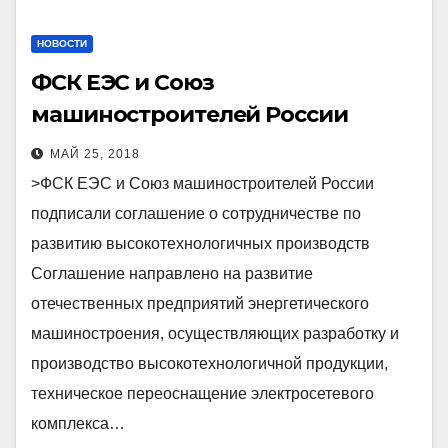
НОВОСТИ
ФСК ЕЭС и Союз
машиностроителей России
подписали соглашение о
МАЙ 25, 2018
сотрудничестве по развитию
>ФСК ЕЭС и Союз машиностроителей России
высокотехнологичных
подписали соглашение о сотрудничестве по
производств
развитию высокотехнологичных производств
Соглашение направлено на развитие
отечественных предприятий энергетического
машиностроения, осуществляющих разработку и
производство высокотехнологичной продукции,
техническое переоснащение электросетевого
комплекса…