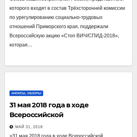
которого входят в состав Трёхсторонней комиссии
по урегулированию социально-трудовых
отношений Приморского края, поддержали
Всероссийскую акцию «Стоп ВИЧ/СПИД-2018»,
которая…
АНОНСЫ, ОБЗОРЫ
31 мая 2018 года в ходе
Всероссийской
профориентационной акции
МАЙ 31, 2018
«Работай В России»
>31 мая 2018 года в ходе Всероссийской