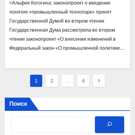
принят Государственной Думой
>Альфия Когогина: законопроект о введении
во втором чтении
понятия «промышленный технопарк» принят
Государственной Думой во втором чтении
Государственная Дума рассмотрела во втором
чтении законопроект «О внесении изменений в
Федеральный закон «О промышленной политике…
Пагинация
1
2
…
4
записей
Поиск