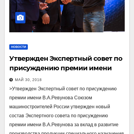
НОВОСТИ
Утвержден Экспертный совет по
присуждению премии имени
В.А.Ревунова
МАЙ 30, 2018
>Утвержден Экспертный совет по присуждению
премии имени В.А.Ревунова Союзом
машиностроителей России утвержден новый
состав Экспертного совета по присуждению
премии имени В.А.Ревунова за вклад в развитие
производства продукции специального назначения