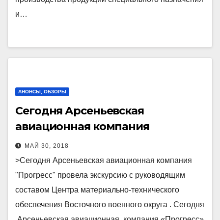
и…
АНОНСЫ, ОБЗОРЫ
Сегодня Арсеньевская
авиационная компания
«Прогресс» провела экскурсию с
МАЙ 30, 2018
руководящим составом Центра
>Сегодня Арсеньевская авиационная компания
материально-технического
"Прогресс" провела экскурсию с руководящим
обеспечения Восточного
составом Центра материально-технического
военного округа .
обеспечения Восточного военного округа . Сегодня
Арсеньевская авиационная компания «Прогресс»