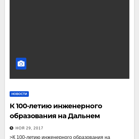
НОВОСТИ
К 100-летию инженерного
образования на Дальнем
Востоке
НОЯ 29, 2017
>К 100-летию инженерного образования на