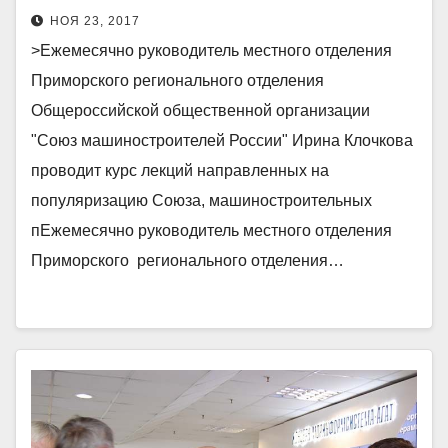
Приморского регионального
НОЯ 23, 2017
отделения Общероссийской
>Ежемесячно руководитель местного отделения
общественной организации
Приморского регионального отделения
«Союз машиностроителей
Общероссийской общественной организации
России» Ирина Клочкова
"Союз машиностроителей России" Ирина Клочкова
проводит курс лекций
проводит курс лекций направленных на
направленных на
популяризацию Союза, машиностроительных
пЕжемесячно руководитель местного отделения
популяризацию Союза,
Приморского регионального отделения…
машиностроительных п