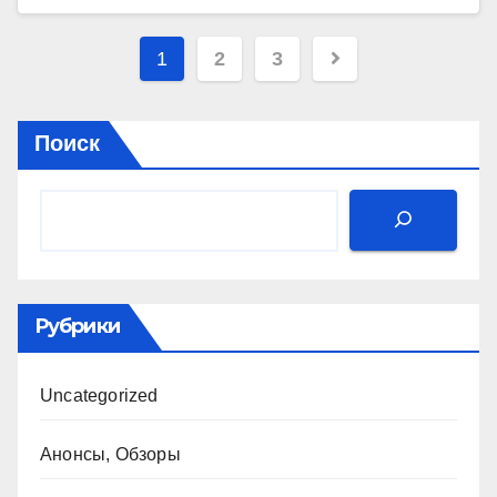
Пагинация
1
2
3
записей
Поиск
Рубрики
Uncategorized
Анонсы, Обзоры