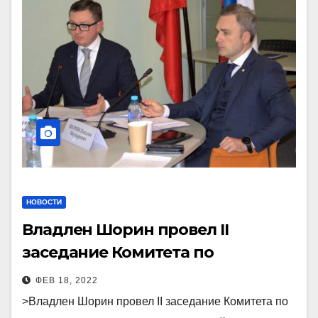
НОВОСТИ
Владлен Шорин провел II
заседание Комитета по
промышленности и энергетике
ФЕВ 18, 2022
Российско-Китайского Делового
>Владлен Шорин провел II заседание Комитета по