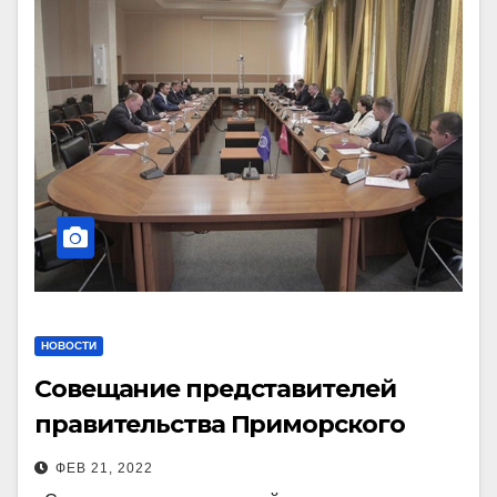
НОВОСТИ
Совещание представителей
правительства Приморского
края с руководством ААК
ФЕВ 21, 2022
«Прогресс» состоялось при