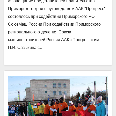
>Совещание представителей правительства
содействии Приморского РО
Приморского края с руководством ААК "Прогресс"
СоюзМаш России
состоялось при содействии Приморского РО
СоюзМаш России При содействии Приморского
регионального отделения Союза
машиностроителей России ААК «Прогресс» им.
Н.И. Сазыкина с…