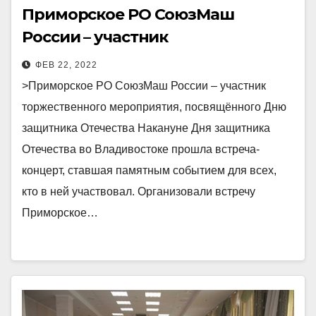
Приморское РО СоюзМаш
России – участник
торжественного мероприятия,
ФЕВ 22, 2022
посвящённого Дню защитника
>Приморское РО СоюзМаш России – участник
Отечества
торжественного мероприятия, посвящённого Дню
защитника Отечества Накануне Дня защитника
Отечества во Владивостоке прошла встреча-
концерт, ставшая памятным событием для всех,
кто в ней участвовал. Организовали встречу
Приморское…