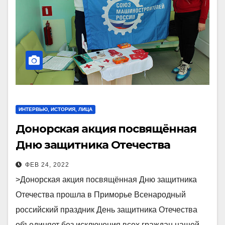
ИНТЕРВЬЮ, ИСТОРИЯ, ЛИЦА
Донорская акция посвящённая
Дню защитника Отечества
прошла в Приморье
ФЕВ 24, 2022
>Донорская акция посвящённая Дню защитника
Отечества прошла в Приморье Всенародный
российский праздник День защитника Отечества
объединяет без исключения всех граждан нашей