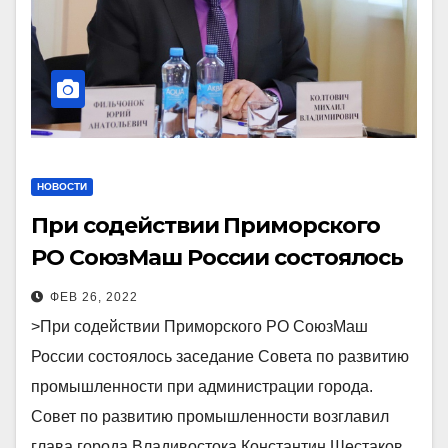
НОВОСТИ
При содействии Приморского
РО СоюзМаш России состоялось
заседание Совета по развитию
ФЕВ 26, 2022
промышленности при
>При содействии Приморского РО СоюзМаш
администрации города.
России состоялось заседание Совета по развитию
промышленности при администрации города.
Совет по развитию промышленности возглавил
глава города Владивостока Константин Шестаков.