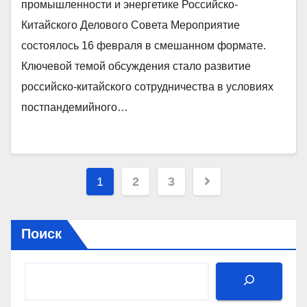
Совета
промышленности и энергетике Российско-
Китайского Делового Совета Мероприятие
состоялось 16 февраля в смешанном формате.
Ключевой темой обсуждения стало развитие
российско-китайского сотрудничества в условиях
постпандемийного…
Пагинация
1
2
3
записей
Поиск