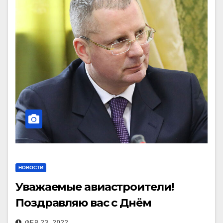
НОВОСТИ
Уважаемые авиастроители!
Поздравляю вас с Днём
защитника Отечества!
ФЕВ 23, 2022