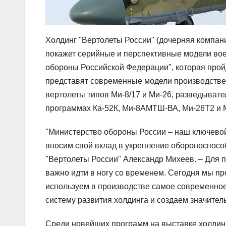
Холдинг "Вертолеты России" (дочерняя компан
покажет серийные и перспективные модели во
обороны Российской Федерации", которая пройд
представят современные модели производствен
вертолеты типов Ми-8/17 и Ми-26, разведывате
программах Ка-52К, Ми-8АМТШ-ВА, Ми-26Т2 и 
"Министерство обороны России – наш ключевой
вносим свой вклад в укрепление обороноспосо
"Вертолеты России" Александр Михеев. – Для 
важно идти в ногу со временем. Сегодня мы 
используем в производстве самое современно
систему развития холдинга и создаем значител
Среди новейших программ на выставке холдинг