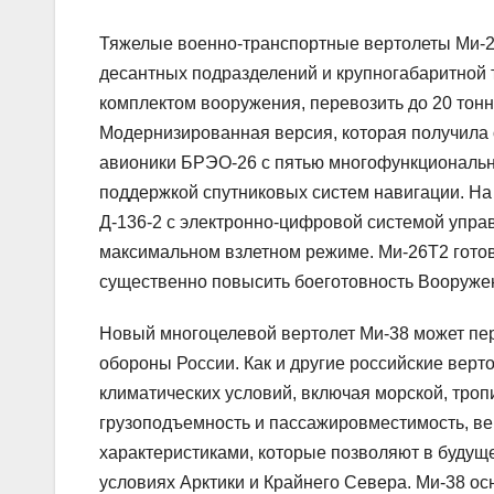
Тяжелые военно-транспортные вертолеты Ми-2
десантных подразделений и крупногабаритной т
комплектом вооружения, перевозить до 20 тонн
Модернизированная версия, которая получила
авионики БРЭО-26 с пятью многофункциональ
поддержкой спутниковых систем навигации. Н
Д-136-2 с электронно-цифровой системой упра
максимальном взлетном режиме. Ми-26Т2 готов
существенно повысить боеготовность Вооруже
Новый многоцелевой вертолет Ми-38 может пер
обороны России. Как и другие российские верт
климатических условий, включая морской, троп
грузоподъемность и пассажировместимость, в
характеристиками, которые позволяют в будуще
условиях Арктики и Крайнего Севера. Ми-38 о