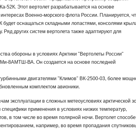
Ка-52К. Этот вертолет разрабатывается на основе
 интересах Военно-морского флота России. Планируется, ч
К будет оснащаться складными лопастями, консолями крыл
. Ряд других систем вертолета также адаптируют для
ства обороны в условиях Арктики "Вертолеты России"
Ми-8АМТШ-ВА. Он создается на основе последней
турбинными двигателями "Климов" ВК-2500-03, более мощн
обновленным комплектом авионики.
чам эксплуатации в сложных метеоусловиях арктической з
м специфики применения в условиях низких температур,
ов, в том числе во время полярной ночи. Вертолет способе
иентированием, например, во время пропадания спутников