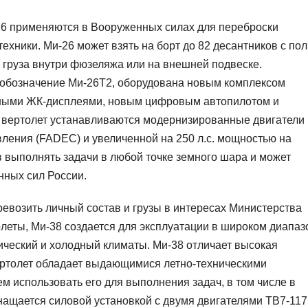
6 применяются в Вооруженных силах для переброски
ехники. Ми-26 может взять на борт до 82 десантников с по
 груза внутри фюзеляжа или на внешней подвеске.
 обозначение Ми-26Т2, оборудована новым комплексом
ными ЖК-дисплеями, новым цифровым автопилотом и
а вертолет устанавливаются модернизированные двигатели
вления (FADEC) и увеличенной на 250 л.с. мощностью на
 выполнять задачи в любой точке земного шара и может
нных сил России.
евозить личный состав и грузы в интересах Министерства
олеты, Ми-38 создается для эксплуатации в широком диапаз
ический и холодный климаты. Ми-38 отличает высокая
ертолет обладает выдающимися летно-техническими
м использовать его для выполнения задач, в том числе в
снащается силовой установкой с двумя двигателями ТВ7-11