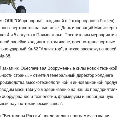
ия ОПК "Оборонпром", входящей в Госкорпорацию Ростех)
енных вертолетов на выставке "День инноваций Министерс
ет 4 и 5 августа в Подмосковье. Посетителям мероприятия
ной линейки холдинга, в том числе, военно-транспортные
льно-ударный Ка-52 "Аллигатор", а также расскажут о нове
Ми-38.
 заказчик. Обеспечивая Вооруженные силы новой техникой
бности страны, – отметил генеральный директор холдинга
производства высокотехнологичной и инновационной проду
проводим масштабную модернизацию на наших предприятиях
е оборудование и технологии, формируем инновационную
ьный научно-технический задел".
 "Вертолеты России" представляет программу создания