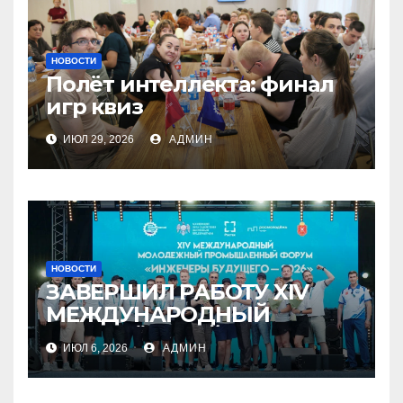
НОВОСТИ
Полёт интеллекта: финал
игр квиз
ИЮЛ 29, 2026
АДМИН
НОВОСТИ
ЗАВЕРШИЛ РАБОТУ XIV
МЕЖДУНАРОДНЫЙ
МОЛОДЁЖНЫЙ
ИЮЛ 6, 2026
АДМИН
ПРОМЫШЛЕННЫЙ ФОРУМ
«ИНЖЕНЕРЫ БУДУЩЕГО –