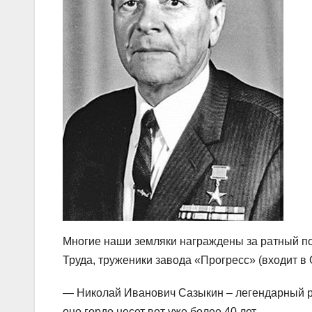
Многие наши земляки награждены за ратный под
Труда, труженики завода «Прогресс» (входит 
— Николай Иванович Сазыкин – легендарный ру
оно гордо несет вот уже более 40 лет