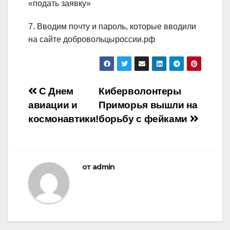
«подать заявку»
7. Вводим почту и пароль, которые вводили
на сайте добровольцыроссии.рф
Навигация
С Днем
Киберволонтеры
авиации и
Приморья вышли на
по
космонавтики!
борьбу с фейками
записям
от
admin