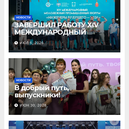
НОВОСТИ
ЗАВЕРШИЛ РАБОТУ XIV
МЕЖДУНАРОДНЫЙ
МОЛОДЁЖНЫЙ
ИЮЛ 6, 2026
ПРОМЫШЛЕННЫЙ ФОРУМ
«ИНЖЕНЕРЫ БУДУЩЕГО –
2026»
НОВОСТИ
В добрый путь,
выпускники!
ИЮН 30, 2026