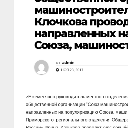
машиностроител
Клочкова прово
направленных н
Союза, машинос
от
admin
НОЯ 23, 2017
>Ежемесячно руководитель местного отделени
общественной организации "Союз машинострои
направленных на популяризацию Союза, машин
Приморского регионального отделения Общер
России» Ирина Клочкова проводит курс лекци