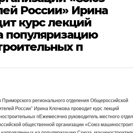
ей России» Ирина
дит курс лекций
а популяризацию
троительных п
я Приморского регионального отделения Общероссийской
телей России" Ирина Клочкова проводит курс лекций
остроительных пЕжемесячно руководитель местного отде
оссийской общественной организации «Союз машинострои
й направленных на популяризацию Союза, машиностроител