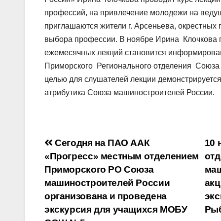
профессий, на привлечение молодежи на веду
приглашаются жители г. Арсеньева, окрестных п
выбора профессии. В ноябре Ирина Клочкова
ежемесячных лекций становится информирован
Приморского Регионального отделения Союза
целью для слушателей лекции демонстрируетс
атрибутика Союза машиностроителей России.
Навигация
Сегодня на ПАО ААК
10 
«Прогресс» местным отделением
отд
по
Приморского РО Союза
маш
записям
машиностроителей России
акц
организована и проведена
экс
экскурсия для учащихся МОБУ
Рыб