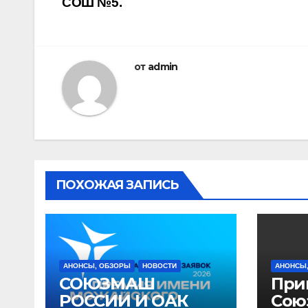
СОШ №5.
от
admin
ПОХОЖАЯ ЗАПИСЬ
АНОНСЫ, ОБЗОРЫ
НОВОСТИ
АНОНСЫ
СОЮЗМАШ
При
РОССИИ И ОАК
Сою