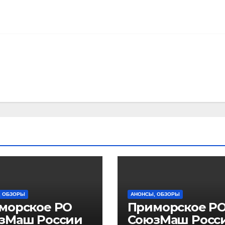
, ОБЗОРЫ
АНОНСЫ, ОБЗОРЫ
морское РО
Приморское Р
зМаш России
СоюзМаш Росс