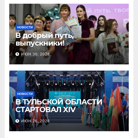
2026»
НОВОСТИ
В добрый путь,
выпускники!
ИЮН 30, 2026
НОВОСТИ
В ТУЛЬСКОЙ ОБЛАСТИ
СТАРТОВАЛ XIV
МЕЖДУНАРОДНЫЙ
ИЮН 26, 2026
МОЛОДЁЖНЫЙ
ПРОМЫШЛЕННЫЙ ФОРУМ