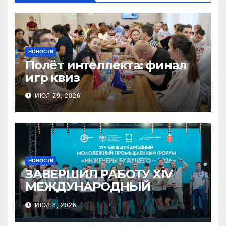
НОВОСТИ
Полёт интеллекта: финал
игр квиз
ИЮЛ 29, 2026
НОВОСТИ
ЗАВЕРШИЛ РАБОТУ XIV
МЕЖДУНАРОДНЫЙ
МОЛОДЁЖНЫЙ
ИЮЛ 6, 2026
ПРОМЫШЛЕННЫЙ ФОРУМ
«ИНЖЕНЕРЫ БУДУЩЕГО –