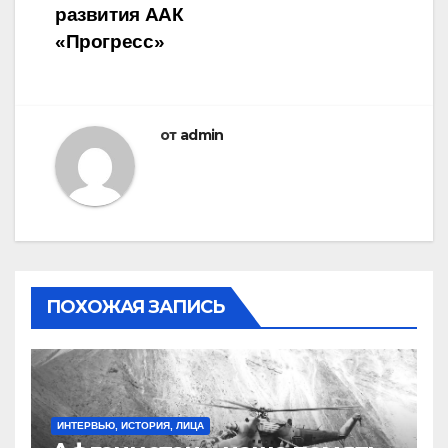
записям
развития ААК
«Прогресс»
от
admin
ПОХОЖАЯ ЗАПИСЬ
ИНТЕРВЬЮ, ИСТОРИЯ, ЛИЦА