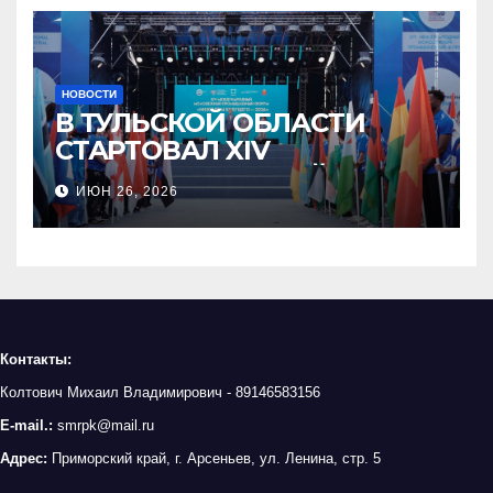
НОВОСТИ
В ТУЛЬСКОЙ ОБЛАСТИ
СТАРТОВАЛ XIV
МЕЖДУНАРОДНЫЙ
ИЮН 26, 2026
МОЛОДЁЖНЫЙ
ПРОМЫШЛЕННЫЙ ФОРУМ
«ИНЖЕНЕРЫ БУДУЩЕГО»
Контакты:
Колтович Михаил Владимирович - 89146583156
E-mail.:
smrpk@mail.ru
Адрес:
Приморский край, г. Арсеньев, ул. Ленина, стр. 5