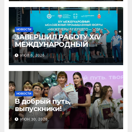
НОВОСТИ
ЗАВЕРШИЛ РАБОТУ XIV
МЕЖДУНАРОДНЫЙ
МОЛОДЁЖНЫЙ
ИЮЛ 6, 2026
ПРОМЫШЛЕННЫЙ ФОРУМ
«ИНЖЕНЕРЫ БУДУЩЕГО –
2026»
НОВОСТИ
В добрый путь,
выпускники!
ИЮН 30, 2026