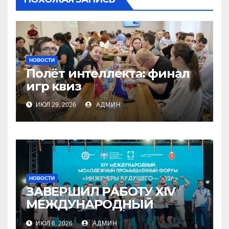
НОВОСТИ
Полёт интеллекта: финал
игр квиз
ИЮЛ 29, 2026
АДМИН
НОВОСТИ
ЗАВЕРШИЛ РАБОТУ XIV
МЕЖДУНАРОДНЫЙ
МОЛОДЁЖНЫЙ
ИЮЛ 6, 2026
АДМИН