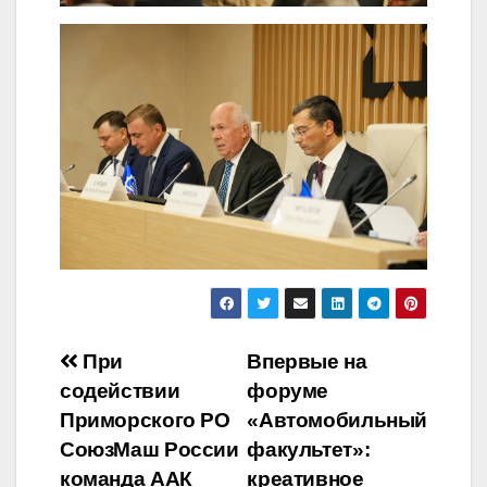
Навигация
При
Впервые на
содействии
форуме
по
Приморского РО
«Автомобильный
записям
СоюзМаш России
факультет»:
команда ААК
креативное