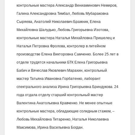
контрольные мастера Александр Вениаминович Немиров,
Галина Александровна Тимбал, Любовь Мубараковна
Сыряева, Анатолий Николаевич Бражник, Елена
Михайловна Шалудько, Любовь Григорьевна Изотова,
контрольные мастера Наталья Михайловна Пришелец и
Наталья Петровна Фролова, контролер в литейном
производстве Елена Викторовна Самченко. Более 25 лет в
отделе трудятся начальники БТК Елена Григорьевна
Бабич и Вячеслав Яковлевич Марахин, контрольный
мастер Татьяна Ивановна Горбатенко, лаборант
спектрального анализа Ирина Григорьевна Бриндукова. 24
года отдала отделу старший контрольный мастер
Валентина Анатольевна Кравченко. Не менее опытные
контрольные мастера, обладающие солидным стажем, –
Любовь Михайловна Титаренко, Наталья Николаевна
Максимова, Ирина Васильевна Богдан.