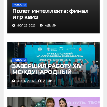
НОВОСТИ
Полёт интеллекта: финал
игр квиз
ИЮЛ 29, 2026
АДМИН
НОВОСТИ
ЗАВЕРШИЛ РАБОТУ XIV
МЕЖДУНАРОДНЫЙ
МОЛОДЁЖНЫЙ
ИЮЛ 6, 2026
АДМИН
ПРОМЫШЛЕННЫЙ ФОРУМ
«ИНЖЕНЕРЫ БУДУЩЕГО –
2026»