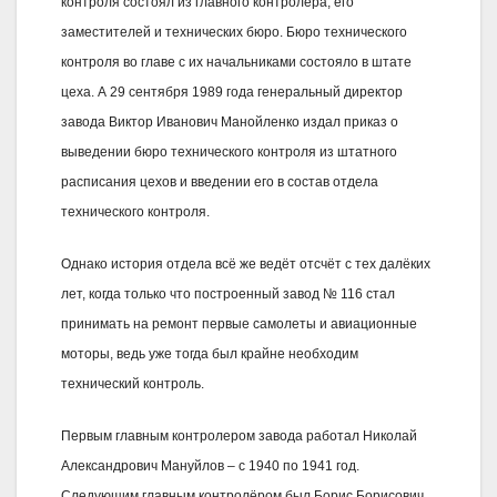
контроля состоял из главного контролёра, его
заместителей и технических бюро. Бюро технического
контроля во главе с их начальниками состояло в штате
цеха. А 29 сентября 1989 года генеральный директор
завода Виктор Иванович Манойленко издал приказ о
выведении бюро технического контроля из штатного
расписания цехов и введении его в состав отдела
технического контроля.
Однако история отдела всё же ведёт отсчёт с тех далёких
лет, когда только что построенный завод № 116 стал
принимать на ремонт первые самолеты и авиационные
моторы, ведь уже тогда был крайне необходим
технический контроль.
Первым главным контролером завода работал Николай
Александрович Мануйлов – с 1940 по 1941 год.
Следующим главным контролёром был Борис Борисович