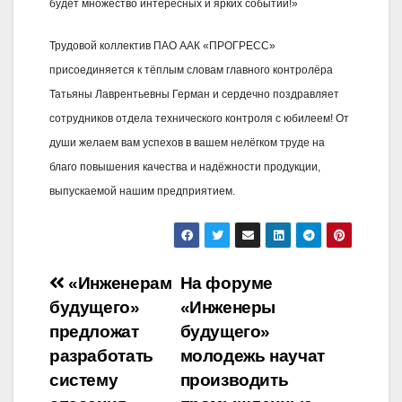
будет множество интересных и ярких событий!»
Трудовой коллектив ПАО ААК «ПРОГРЕСС»
присоединяется к тёплым словам главного контролёра
Татьяны Лаврентьевны Герман и сердечно поздравляет
сотрудников отдела технического контроля с юбилеем! От
души желаем вам успехов в вашем нелёгком труде на
благо повышения качества и надёжности продукции,
выпускаемой нашим предприятием.
Навигация
«Инженерам
На форуме
будущего»
«Инженеры
по
предложат
будущего»
записям
разработать
молодежь научат
систему
производить