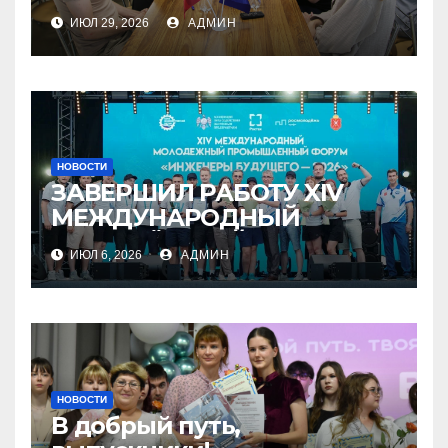
ИЮЛ 29, 2026
АДМИН
НОВОСТИ
ЗАВЕРШИЛ РАБОТУ XIV
МЕЖДУНАРОДНЫЙ
МОЛОДЁЖНЫЙ
ИЮЛ 6, 2026
АДМИН
ПРОМЫШЛЕННЫЙ ФОРУМ
«ИНЖЕНЕРЫ БУДУЩЕГО –
2026»
НОВОСТИ
В добрый путь,