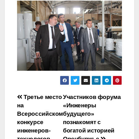
Навигация
Третье место
Участников форума
на
«Инженеры
по
Всероссийском
будущего»
записям
конкурсе
познакомят с
инженеров-
богатой историей
технологов
Оренбуржье