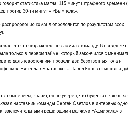
говорит статистика матча: 115 минут штрафного времени (
ев против 30-ти минут у «Вымпела».
е распределение команд определится по результатам всех
г.
вал, что это поражение не сломило команду. В поединке с
ыла только в первом тайме, который закончился с минима
овине дальневосточники провели два безответных гола и
че оформил Вячеслав Братченко, а Павел Корев отметился ду
 сомнением, значит, он не уверен, что будет так, как он хоч
сказал наставник команды Сергей Светлов в интервью одно
ремя заключительными решающими матчами «Адмирала» в