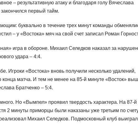
авное – результативную атаку и благодаря голу Вячеслава
и закончился первый тайм.
ающим: буквально в течение трех минут команды обменяли
устил – у «Востока» мяч на свой счет записал Роман Горнос
зная» игра в обороне. Михаил Селедков наказал за наруше
вого удара – 4:4.
е. Игроки «Востока» вновь получили несколько удалений,
 конца матча. И тем не менее на 85-й минуте «Восток» вы
слава Братченко – 5:4.
много. Но «Вымпел» проявил твердость характера. На 87-й
стя 2 минуты приморцы были наказаны уже третьим по счет
 реализовал Михаил Селедков. Подмосковный клуб выиграл