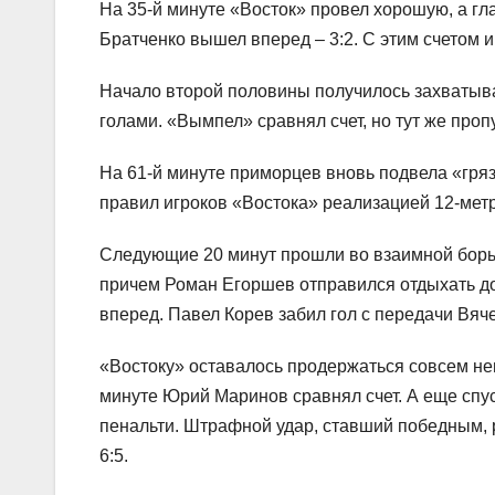
На 35-й минуте «Восток» провел хорошую, а гл
Братченко вышел вперед – 3:2. С этим счетом 
Начало второй половины получилось захватыв
голами. «Вымпел» сравнял счет, но тут же проп
На 61-й минуте приморцев вновь подвела «гря
правил игроков «Востока» реализацией 12-метро
Следующие 20 минут прошли во взаимной борьб
причем Роман Егоршев отправился отдыхать до
вперед. Павел Корев забил гол с передачи Вяче
«Востоку» оставалось продержаться совсем не
минуте Юрий Маринов сравнял счет. А еще спу
пенальти. Штрафной удар, ставший победным,
6:5.