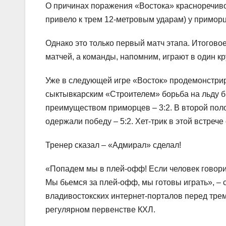
О причинах поражения «Востока» красноречиво 
привело к трем 12-метровым ударам) у приморц
Однако это только первый матч этапа. Итогово
матчей, а команды, напомним, играют в один кру
Уже в следующей игре «Восток» продемонстриро
сыктывкарским «Строителем» борьба на льду б
преимуществом приморцев – 3:2. В второй пол
одержали победу – 5:2. Хет-трик в этой встре
Тренер сказал – «Адмирал» сделал!
«Попадем мы в плей-офф! Если человек говорит с
Мы бьемся за плей-офф, мы готовы играть», – 
владивостокских интернет-порталов перед т
регулярном первенстве КХЛ.