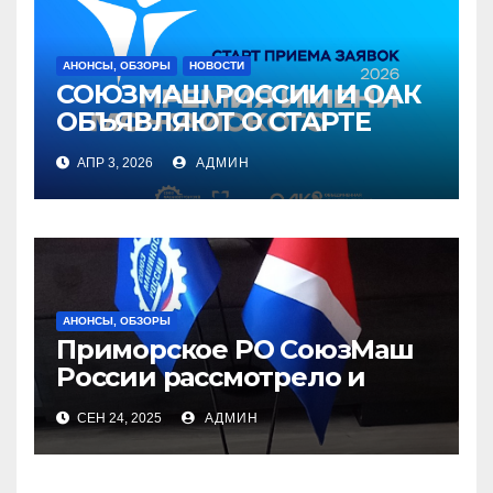
АНОНСЫ, ОБЗОРЫ
НОВОСТИ
СОЮЗМАШ РОССИИ И ОАК
ОБЪЯВЛЯЮТ О СТАРТЕ
ЕЖЕГОДНОГО КОНКУРСА
АПР 3, 2026
АДМИН
НА СОИСКАНИЕ ПРЕМИИ
ИМЕНИ А.Ф. МОЖАЙСКОГО
АНОНСЫ, ОБЗОРЫ
Приморское РО СоюзМаш
России рассмотрело и
согласовало в рамках КПТК
СЕН 24, 2025
АДМИН
проект приказа
государственной
ветеринарной инспекции