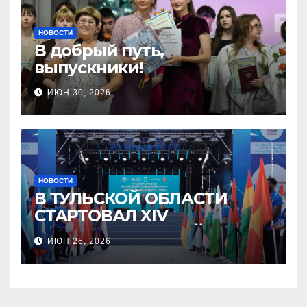
НОВОСТИ
В добрый путь,
выпускники!
ИЮН 30, 2026
НОВОСТИ
В ТУЛЬСКОЙ ОБЛАСТИ
СТАРТОВАЛ XIV
МЕЖДУНАРОДНЫЙ
ИЮН 26, 2026
МОЛОДЁЖНЫЙ
ПРОМЫШЛЕННЫЙ ФОРУМ
«ИНЖЕНЕРЫ БУДУЩЕГО»