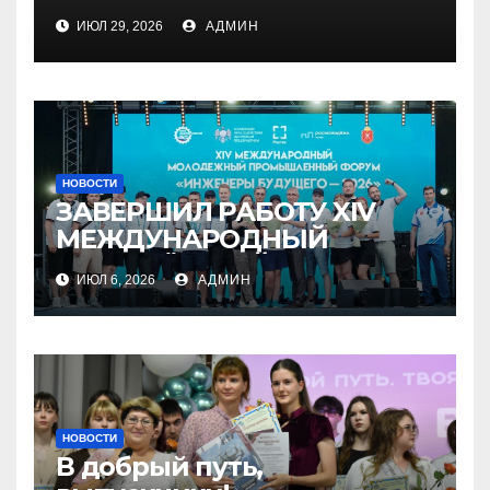
ИЮЛ 29, 2026
АДМИН
НОВОСТИ
ЗАВЕРШИЛ РАБОТУ XIV
МЕЖДУНАРОДНЫЙ
МОЛОДЁЖНЫЙ
ИЮЛ 6, 2026
АДМИН
ПРОМЫШЛЕННЫЙ ФОРУМ
«ИНЖЕНЕРЫ БУДУЩЕГО –
2026»
НОВОСТИ
В добрый путь,