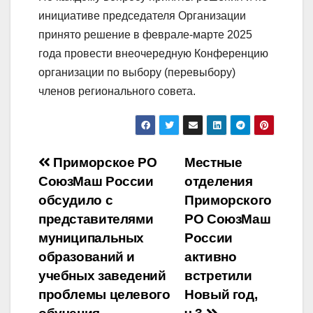
инициативе председателя Организации
принято решение в феврале-марте 2025
года провести внеочередную Конференцию
организации по выбору (перевыбору)
членов регионального совета.
Навигация
Приморское РО
Местные
СоюзМаш России
отделения
по
обсудило с
Приморского
записям
представителями
РО СоюзМаш
муниципальных
России
образований и
активно
учебных заведений
встретили
проблемы целевого
Новый год,