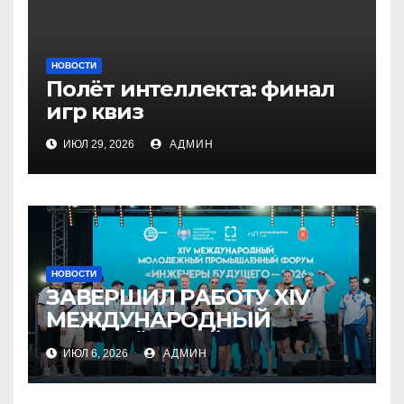
НОВОСТИ
Полёт интеллекта: финал
игр квиз
ИЮЛ 29, 2026
АДМИН
НОВОСТИ
ЗАВЕРШИЛ РАБОТУ XIV
МЕЖДУНАРОДНЫЙ
МОЛОДЁЖНЫЙ
ИЮЛ 6, 2026
АДМИН
ПРОМЫШЛЕННЫЙ ФОРУМ
«ИНЖЕНЕРЫ БУДУЩЕГО –