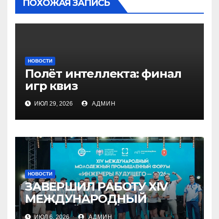
ПОХОЖАЯ ЗАПИСЬ
НОВОСТИ
Полёт интеллекта: финал
игр квиз
ИЮЛ 29, 2026
АДМИН
НОВОСТИ
ЗАВЕРШИЛ РАБОТУ XIV
МЕЖДУНАРОДНЫЙ
МОЛОДЁЖНЫЙ
ИЮЛ 6, 2026
АДМИН