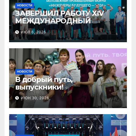
НОВОСТИ
ЗАВЕРШИЛ РАБОТУ XIV
МЕЖДУНАРОДНЫЙ
МОЛОДЁЖНЫЙ
ИЮЛ 6, 2026
ПРОМЫШЛЕННЫЙ ФОРУМ
«ИНЖЕНЕРЫ БУДУЩЕГО –
2026»
НОВОСТИ
В добрый путь,
выпускники!
ИЮН 30, 2026