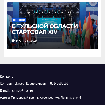
НОВОСТИ
В ТУЛЬСКОЙ ОБЛАСТИ
СТАРТОВАЛ XIV
МЕЖДУНАРОДНЫЙ
ИЮН 26, 2026
МОЛОДЁЖНЫЙ
ПРОМЫШЛЕННЫЙ ФОРУМ
«ИНЖЕНЕРЫ БУДУЩЕГО»
Контакты:
Колтович Михаил Владимирович - 89146583156
E-mail.:
smrpk@mail.ru
Адрес:
Приморский край, г. Арсеньев, ул. Ленина, стр. 5