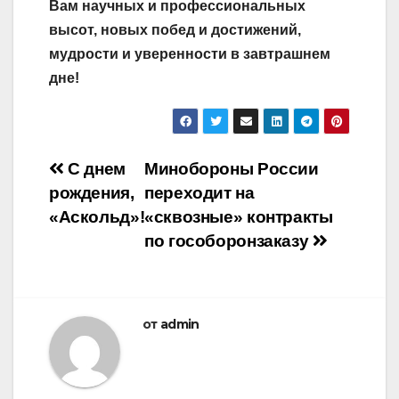
Вам научных и профессиональных
высот, новых побед и достижений,
мудрости и уверенности в завтрашнем
дне!
Навигация
С днем
Минобороны России
рождения,
переходит на
по
«Аскольд»!
«сквозные» контракты
записям
по гособоронзаказу
от
admin