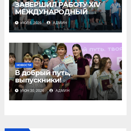
ЗАВЕРШИЛ РАБОТУ XIV
МЕЖДУНАРОДНЫЙ
МОЛОДЁЖНЫЙ
ИЮЛ 6, 2026
АДМИН
ПРОМЫШЛЕННЫЙ ФОРУМ
«ИНЖЕНЕРЫ БУДУЩЕГО –
2026»
НОВОСТИ
В добрый путь,
выпускники!
ИЮН 30, 2026
АДМИН