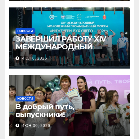
НОВОСТИ
ЗАВЕРШИЛ РАБОТУ XIV
МЕЖДУНАРОДНЫЙ
МОЛОДЁЖНЫЙ
ИЮЛ 6, 2026
ПРОМЫШЛЕННЫЙ ФОРУМ
«ИНЖЕНЕРЫ БУДУЩЕГО –
2026»
НОВОСТИ
В добрый путь,
выпускники!
ИЮН 30, 2026