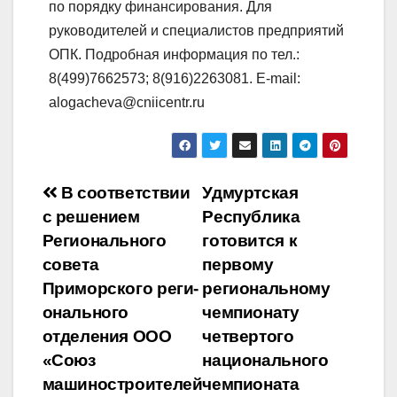
по порядку финансирования. Для
руководителей и специалистов предприятий
ОПК. Подробная информация по тел.:
8(499)7662573; 8(916)2263081. E-mail:
alogacheva@cniicentr.ru
Навигация
В соответствии
Удмуртская
с решением
Республика
по
Регионального
готовится к
записям
совета
первому
Приморского реги-
региональному
онального
чемпионату
отделения ООО
четвертого
«Союз
национального
машиностроителей
чемпионата