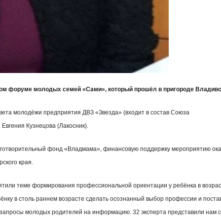
рвом форуме молодых семей «Сами», который прошёл в пригороде Владиво
вета молодёжи предприятия ДВЗ «Звезда» (входит в состав Союза
Евгения Кузнецова (Лакосник).
аготворительный фонд «Владмама», финансовую поддержку мероприятию ок
ского края.
освятили теме формирования профессиональной ориентации у ребёнка в возра
ебёнку в столь раннем возрасте сделать осознанный выбор профессии и поста
 запросы молодых родителей на информацию. 32 эксперта представили нам 