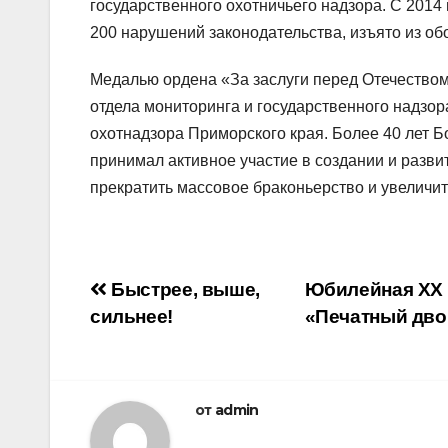
государственного охотничьего надзора. С 2014
200 нарушений законодательства, изъято из об
Медалью ордена «За заслуги перед Отечеством»
отдела мониторинга и государственного надзо
охотнадзора Приморского края. Более 40 лет Б
принимал активное участие в создании и разв
прекратить массовое браконьерство и увеличит
Навигация
Быстрее, выше,
Юбилейная ХХ 
сильнее!
«Печатный дв
по
записям
от
admin