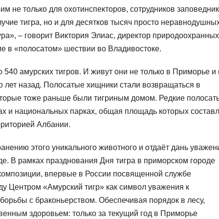
оим не только для охотинспекторов, сотрудников заповедник
лучие тигра, но и для десятков тысяч просто неравнодушны
ура», – говорит Виктория Элиас, директор природоохранных
е в «полосатом» шествии во Владивостоке.
 540 амурских тигров. И живут они не только в Приморье и 
ко лет назад. Полосатые хищники стали возвращаться в
оторые тоже раньше были тигриным домом. Редкие полосат
ах и национальных парках, общая площадь которых состав
ерриторией Албании.
ранению этого уникального животного и отдаёт дань уважен
де. В рамках празднования Дня тигра в приморском городе
 композиции, впервые в России посвященной службе
ду Центром «Амурский тигр» как символ уважения к
борьбы с браконьерством. Обеспечивая порядок в лесу,
венным здоровьем: только за текущий год в Приморье