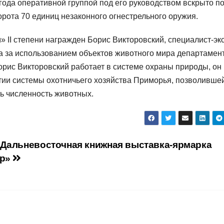
 года оперативной группой под его руководством вскрыто п
орота 70 единиц незаконного огнестрельного оружия.
 II степени награжден Борис Викторовский, специалист-эк
ра за использованием объектов животного мира департамен
орис Викторовский работает в системе охраны природы, он
итии системы охотничьего хозяйства Приморья, позволивше
ь численность животных.
Дальневосточная книжная выставка-ярмарка
ор»