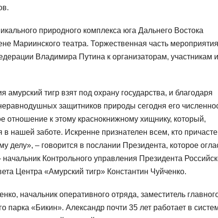
ов.
никального природного комплекса юга Дальнего Востока
ене Мариинского театра. Торжественная часть мероприяти
едерации Владимира Путина к организаторам, участникам 
 амурский тигр взят под охрану государства, и благодаря
х неравнодушных защитников природы сегодня его численно
е отношение к этому краснокнижному хищнику, который,
 в нашей заботе. Искренне признателен всем, кто причасте
у делу», – говорится в послании Президента, которое огла
 начальник Контрольного управления Президента Российс
ета Центра «Амурский тигр» Константин Чуйченко.
ко, начальник оперативного отряда, заместитель главног
о парка «Бикин». Александр почти 35 лет работает в систе