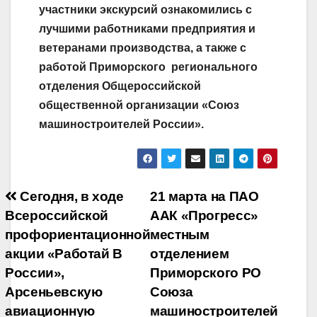
участники экскурсий ознакомились с
лучшими работниками предприятия и
ветеранами производства, а также с
работой Приморского регионального
отделения Общероссийской
общественной организации «Союз
машиностроителей России».
Навигация
Сегодня, в ходе
21 марта на ПАО
Всероссийской
ААК «Прогресс»
по
профориентационной
местным
записям
акции «Работай В
отделением
России»,
Приморского РО
Арсеньевскую
Союза
авиационную
машиностроителей