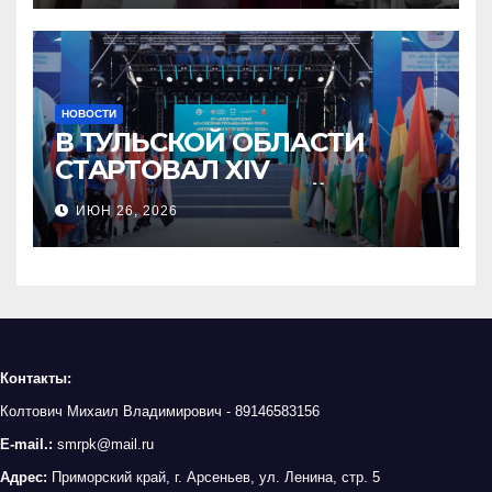
НОВОСТИ
В ТУЛЬСКОЙ ОБЛАСТИ
СТАРТОВАЛ XIV
МЕЖДУНАРОДНЫЙ
ИЮН 26, 2026
МОЛОДЁЖНЫЙ
ПРОМЫШЛЕННЫЙ ФОРУМ
«ИНЖЕНЕРЫ БУДУЩЕГО»
Контакты:
Колтович Михаил Владимирович - 89146583156
E-mail.:
smrpk@mail.ru
Адрес:
Приморский край, г. Арсеньев, ул. Ленина, стр. 5