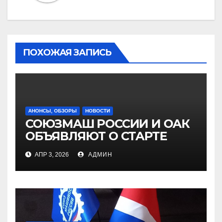
ПОХОЖАЯ ЗАПИСЬ
АНОНСЫ, ОБЗОРЫ
НОВОСТИ
СОЮЗМАШ РОССИИ И ОАК
ОБЪЯВЛЯЮТ О СТАРТЕ
ЕЖЕГОДНОГО КОНКУРСА
АПР 3, 2026
АДМИН
НА СОИСКАНИЕ ПРЕМИИ
ИМЕНИ А.Ф. МОЖАЙСКОГО