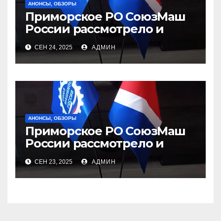
АНОНСЫ, ОБЗОРЫ
Приморское РО СоюзМаш
России рассмотрело и
согласовало в рамках КПТК
СЕН 24, 2025
АДМИН
проект приказа
государственной
ветеринарной инспекции
Приморского края
АНОНСЫ, ОБЗОРЫ
Приморское РО СоюзМаш
России рассмотрело и
согласовало в рамках КПТК
СЕН 23, 2025
АДМИН
проект приказа с
министерством
профессионального
образования и занятости
населения Приморского