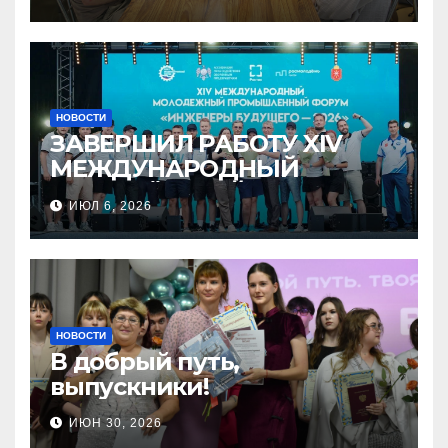
НОВОСТИ
ЗАВЕРШИЛ РАБОТУ XIV
МЕЖДУНАРОДНЫЙ
МОЛОДЁЖНЫЙ
ИЮЛ 6, 2026
ПРОМЫШЛЕННЫЙ ФОРУМ
«ИНЖЕНЕРЫ БУДУЩЕГО –
2026»
НОВОСТИ
В добрый путь,
выпускники!
ИЮН 30, 2026