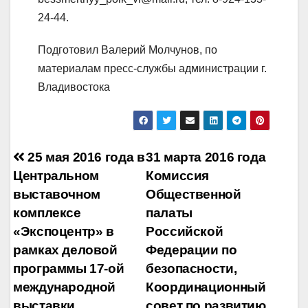
24-44.
Подготовил Валерий Молчунов, по
материалам пресс-службы администрации г.
Владивостока
Навигация
25 мая 2016 года в
31 марта 2016 года
Центральном
Комиссия
по
выставочном
Общественной
записям
комплексе
палаты
«Экспоцентр» в
Российской
рамках деловой
Федерации по
программы 17-ой
безопасности,
международной
Координационный
выставки
совет по развитию