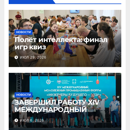
НОВОСТИ
Полёт интеллекта: финал
игр квиз
ИЮЛ 29, 2026
НОВОСТИ
ЗАВЕРШИЛ РАБОТУ XIV
МЕЖДУНАРОДНЫЙ
МОЛОДЁЖНЫЙ
ИЮЛ 6, 2026
ПРОМЫШЛЕННЫЙ ФОРУМ