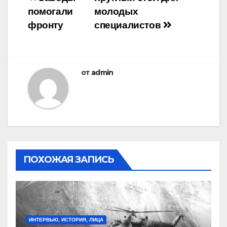
Навигация
помогали
молодых
по
фронту
специалистов
записям
от
admin
ПОХОЖАЯ ЗАПИСЬ
ИНТЕРВЬЮ, ИСТОРИЯ, ЛИЦА