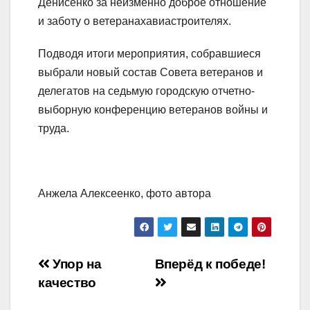
Дениcенко за неизменно доброе отношение
и заботу о ветеранах­авиастроителях.
Подводя итоги мероприятия, собравшиеся
выбрали новый состав Совета ветеранов и
делегатов на седьмую городскую отчетно-
выборную конференцию ветеранов войны и
труда.
Анжела Алексеенко, фото автора
Навигация
Упор на
Вперёд к победе!
качество
по