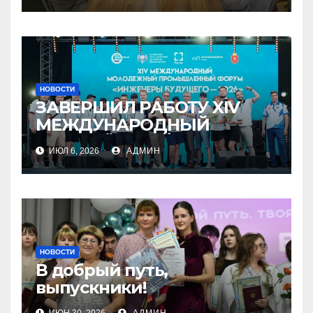
НОВОСТИ
ЗАВЕРШИЛ РАБОТУ XIV
МЕЖДУНАРОДНЫЙ
МОЛОДЁЖНЫЙ
ИЮЛ 6, 2026
АДМИН
ПРОМЫШЛЕННЫЙ ФОРУМ
«ИНЖЕНЕРЫ БУДУЩЕГО –
2026»
НОВОСТИ
В добрый путь,
выпускники!
ИЮН 30, 2026
АДМИН