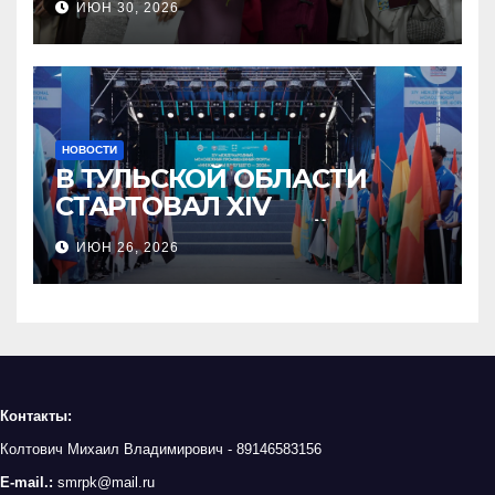
ИЮН 30, 2026
НОВОСТИ
В ТУЛЬСКОЙ ОБЛАСТИ
СТАРТОВАЛ XIV
МЕЖДУНАРОДНЫЙ
ИЮН 26, 2026
МОЛОДЁЖНЫЙ
ПРОМЫШЛЕННЫЙ ФОРУМ
«ИНЖЕНЕРЫ БУДУЩЕГО»
Контакты:
Колтович Михаил Владимирович - 89146583156
E-mail.:
smrpk@mail.ru