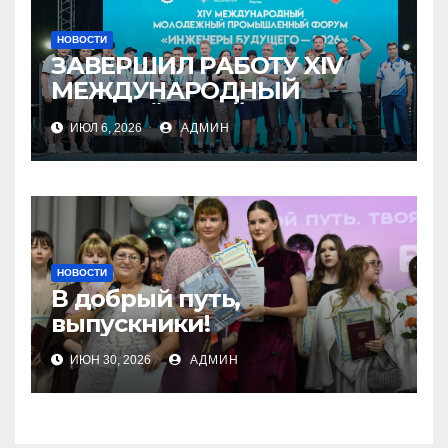
НОВОСТИ
ЗАВЕРШИЛ РАБОТУ XIV
МЕЖДУНАРОДНЫЙ
МОЛОДЁЖНЫЙ
ИЮЛ 6, 2026
АДМИН
ПРОМЫШЛЕННЫЙ ФОРУМ
«ИНЖЕНЕРЫ БУДУЩЕГО –
2026»
НОВОСТИ
В добрый путь,
выпускники!
ИЮН 30, 2026
АДМИН