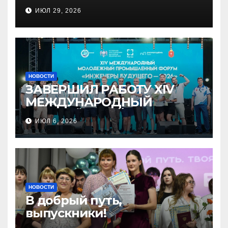
ИЮЛ 29, 2026
НОВОСТИ
ЗАВЕРШИЛ РАБОТУ XIV
МЕЖДУНАРОДНЫЙ
МОЛОДЁЖНЫЙ
ИЮЛ 6, 2026
ПРОМЫШЛЕННЫЙ ФОРУМ
«ИНЖЕНЕРЫ БУДУЩЕГО –
2026»
НОВОСТИ
В добрый путь,
выпускники!