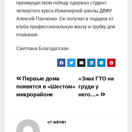
преимуществом победу одержал студент
четвертого курса Инженерной школы ДВФУ
Алексей Панченко. Он получил в подарок от
клуба профессиональную маску и трубку для
плавания.
Светлана Благодатская
Навигация
Первые дома
«Знак ГТО на
появятся в «Шестом»
груди у
по
микрорайоне
него…»
записям
от
admin