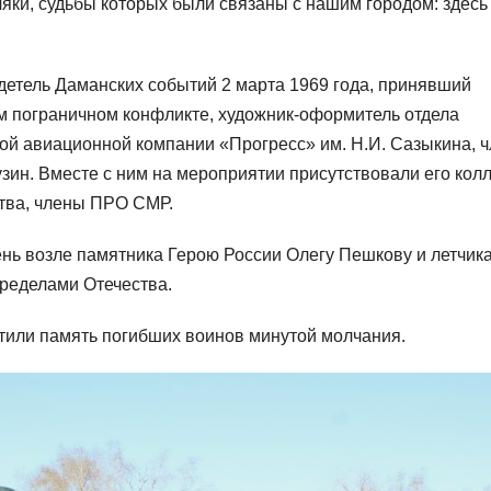
яки, судьбы которых были связаны с нашим городом: здесь
детель Даманских событий 2 марта 1969 года, принявший
ом пограничном конфликте, художник-оформитель отдела
й авиационной компании «Прогресс» им. Н.И. Сазыкина, 
н. Вместе с ним на мероприятии присутствовали его кол
тва, члены ПРО СМР.
нь возле памятника Герою России Олегу Пешкову и летчик
пределами Отечества.
тили память погибших воинов минутой молчания.